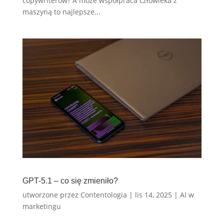
copywriterów? A może współpraca człowieka z
maszyną to najlepsze...
GPT-5.1 – co się zmieniło?
utworzone przez
Contentologia
|
lis 14, 2025
|
AI w
marketingu